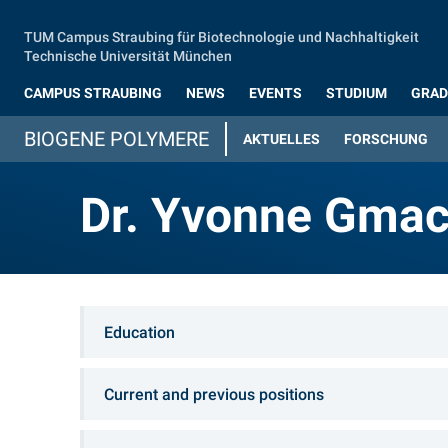
Zum Hauptinhalt springen
TUM Campus Straubing für Biotechnologie und Nachhaltigkeit
Technische Universität München
CAMPUS STRAUBING
NEWS
EVENTS
STUDIUM
GRAD
BIOGENE POLYMERE
AKTUELLES
FORSCHUNG
Dr. Yvonne Gma
Dr. Yvonne Gma
Education
Current and previous positions