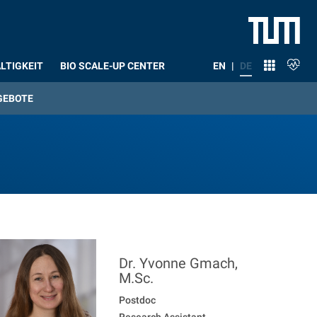
LTIGKEIT
BIO SCALE-UP CENTER
EN
|
DE
GEBOTE
Lehrstuhl für Biogene Polymere
Dr.
Yvonne
Gmach
,
M.Sc.
Postdoc